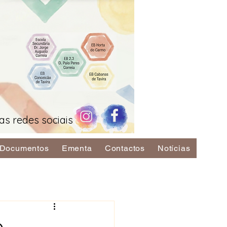
as redes sociais
Documentos
Ementa
Contactos
Notícias
o