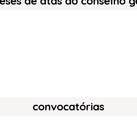
teses de atas do conselho g
convocatórias