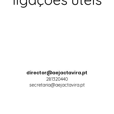
director@aejactavira.pt
281320440
secretaria@aejactavira.pt