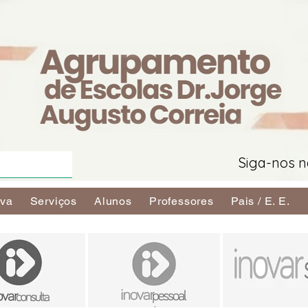
Siga-nos n
iva
Serviços
Alunos
Professores
Pais / E. E.