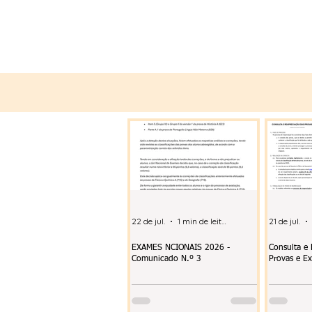
22 de jul.
1 min de leitura
21 de jul.
EXAMES NCIONAIS 2026 -
Consulta e
Comunicado N.º 3
Provas e E