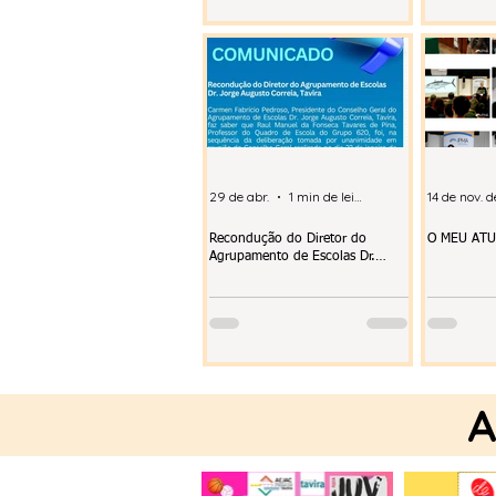
29 de abr.
1 min de leitura
14 de nov. 
Recondução do Diretor do
O MEU AT
Agrupamento de Escolas Dr.
Jorge Augusto Correia, Tavira
A