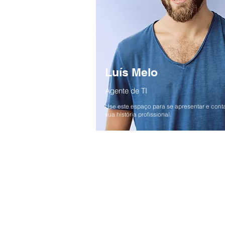
Luís Melo
Agente de TI
Use este espaço para se apresentar e cont
sua história profissional.