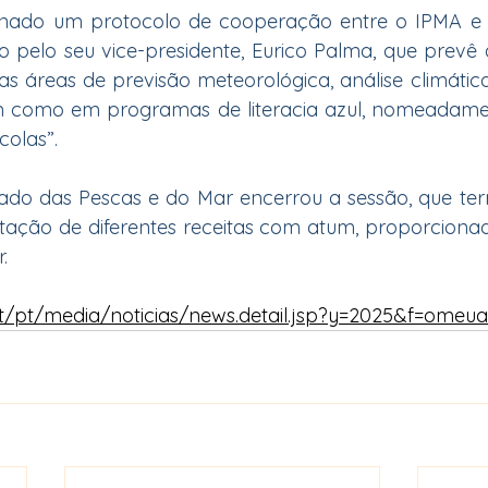
sinado um protocolo de cooperação entre o IPMA e o
o pelo seu vice-presidente, Eurico Palma, que prevê 
nas áreas de previsão meteorológica, análise climática
sim como em programas de literacia azul, nomeadame
olas”.
tado das Pescas e do Mar encerrou a sessão, que te
ção de diferentes receitas com atum, proporcionado
.
t/pt/media/noticias/news.detail.jsp?y=2025&f=omeu