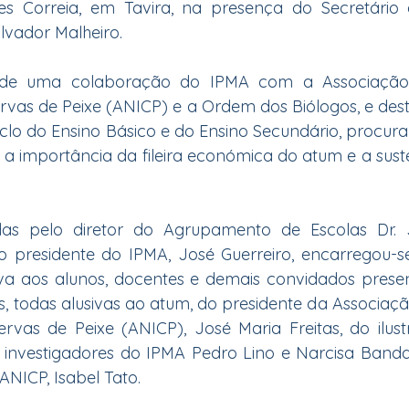
es Correia, em Tavira, na presença do Secretário 
lvador Malheiro.
a de uma colaboração do IPMA com a Associação 
ervas de Peixe (ANICP) e a Ordem dos Biólogos, e desti
iclo do Ensino Básico e do Ensino Secundário, procuran
a importância da fileira económica do atum e a suste
as pelo diretor do Agrupamento de Escolas Dr. 
 o presidente do IPMA, José Guerreiro, encarregou-se
a aos alunos, docentes e demais convidados presen
, todas alusivas ao atum, do presidente da Associaçã
ervas de Peixe (ANICP), José Maria Freitas, do ilustra
 investigadores do IPMA Pedro Lino e Narcisa Banda
ANICP, Isabel Tato.  